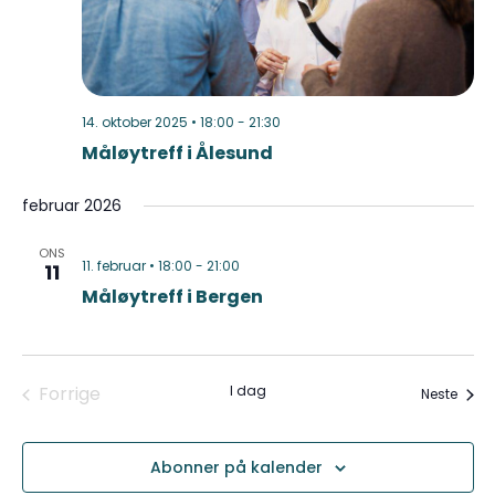
14. oktober 2025 • 18:00
-
21:30
Måløytreff i Ålesund
februar 2026
ONS
11. februar • 18:00
-
21:00
11
Måløytreff i Bergen
Arrangementer
Forrige
I dag
Arran
Neste
Abonner på kalender