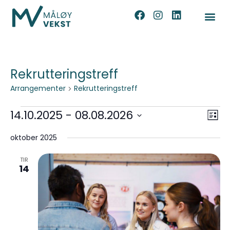
Rekrutteringstreff
Arrangementer
Rekrutteringstreff
Velg
Arr
14.10.2025
 - 
08.08.2026
Liste
Vie
visni
Velg
Nav
dato.
oktober 2025
TIR
14