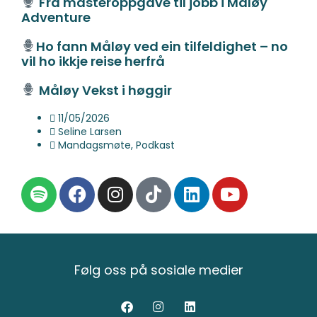
Frå masteroppgåve til jobb i Måløy
Adventure
Ho fann Måløy ved ein tilfeldighet – no
vil ho ikkje reise herfrå
Måløy Vekst i høggir
11/05/2026
Seline Larsen
Mandagsmøte
,
Podkast
Følg oss på sosiale medier