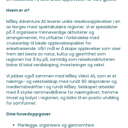
Hvem er vi?
Måløy Adventure AS leverer unike reiselivsopplevelser i en
av Norges mest spektakulære regioner. Vi er spesialister
på å organisere minneverdige aktiviteter og
arrangementer, fra utflukter i forbindelse med
cruiseanløp til lokale opplevelsespakker for
enkeltreisende. Vårt mål er å skape opplevelser som viser
frem det beste av natur, kultur og gjestfrihet som
regionen har å by på, samtidig som reiselivsaktiviteten
bidrar til lokal verdiskaping, investeringer og vekst.
Vi jobber også sammen med Måløy Vekst AS, som er et
nærings- og vekstselskap med rundt 90 aksjonærer og
medlemsbedrifter i og rundt Måløy. Selskapet arbeider
med å styrke rammevilkårene for næringslivet, fremme
trivsel og bolyst i regionen, og bidra til en positiv utvikling
for samfunnet.
Dine hovedoppgaver:
Planlegge, organisere og gjennomføre