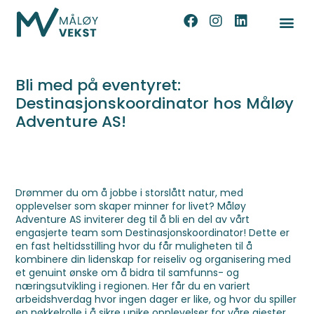
Bli med på eventyret:
Destinasjonskoordinator hos Måløy
Adventure AS!
Drømmer du om å jobbe i storslått natur, med
opplevelser som skaper minner for livet? Måløy
Adventure AS inviterer deg til å bli en del av vårt
engasjerte team som Destinasjonskoordinator! Dette er
en fast heltidsstilling hvor du får muligheten til å
kombinere din lidenskap for reiseliv og organisering med
et genuint ønske om å bidra til samfunns- og
næringsutvikling i regionen. Her får du en variert
arbeidshverdag hvor ingen dager er like, og hvor du spiller
en nøkkelrolle i å sikre unike opplevelser for våre gjester.