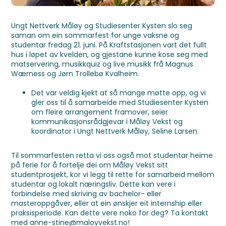
Ungt Nettverk Måløy og Studiesenter Kysten slo seg
saman om ein sommarfest for unge vaksne og
studentar fredag 21. juni. På Kraftstasjonen vart det fullt
hus i løpet av kvelden, og gjestane kunne kose seg med
matservering, musikkquiz og live musikk frå Magnus
Wærness og Jørn Trollebø Kvalheim.
Det var veldig kjekt at så mange møtte opp, og vi
gler oss til å samarbeide med Studiesenter Kysten
om fleire arrangement framover, seier
kommunikasjonsrådgjevar i Måløy Vekst og
koordinator i Ungt Nettverk Måløy, Seline Larsen.
Til sommarfesten retta vi oss også mot studentar heime
på ferie for å fortelje dei om Måløy Vekst sitt
studentprosjekt, kor vi legg til rette for samarbeid mellom
studentar og lokalt næringsliv. Dette kan vere i
forbindelse med skriving av bachelor- eller
masteroppgåver, eller at ein ønskjer eit internship eller
praksisperiode. Kan dette vere noko for deg? Ta kontakt
med
anne-stine@maloyvekst.no
!