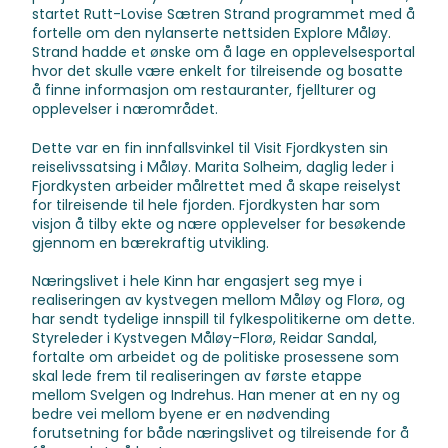
startet Rutt-Lovise Sætren Strand programmet med å
fortelle om den nylanserte nettsiden Explore Måløy.
Strand hadde et ønske om å lage en opplevelsesportal
hvor det skulle være enkelt for tilreisende og bosatte
å finne informasjon om restauranter, fjellturer og
opplevelser i nærområdet.
Dette var en fin innfallsvinkel til Visit Fjordkysten sin
reiselivssatsing i Måløy. Marita Solheim, daglig leder i
Fjordkysten arbeider målrettet med å skape reiselyst
for tilreisende til hele fjorden. Fjordkysten har som
visjon å tilby ekte og nære opplevelser for besøkende
gjennom en bærekraftig utvikling.
Næringslivet i hele Kinn har engasjert seg mye i
realiseringen av kystvegen mellom Måløy og Florø, og
har sendt tydelige innspill til fylkespolitikerne om dette.
Styreleder i Kystvegen Måløy-Florø, Reidar Sandal,
fortalte om arbeidet og de politiske prosessene som
skal lede frem til realiseringen av første etappe
mellom Svelgen og Indrehus. Han mener at en ny og
bedre vei mellom byene er en nødvending
forutsetning for både næringslivet og tilreisende for å