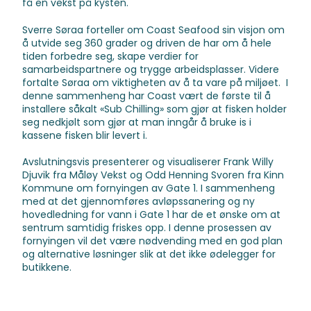
få en vekst på kysten.
Sverre Søraa forteller om Coast Seafood sin visjon om
å utvide seg 360 grader og driven de har om å hele
tiden forbedre seg, skape verdier for
samarbeidspartnere og trygge arbeidsplasser. Videre
fortalte Søraa om viktigheten av å ta vare på miljøet. I
denne sammenheng har Coast vært de første til å
installere såkalt «Sub Chilling» som gjør at fisken holder
seg nedkjølt som gjør at man inngår å bruke is i
kassene fisken blir levert i.
Avslutningsvis presenterer og visualiserer Frank Willy
Djuvik fra Måløy Vekst og Odd Henning Svoren fra Kinn
Kommune om fornyingen av Gate 1. I sammenheng
med at det gjennomføres avløpssanering og ny
hovedledning for vann i Gate 1 har de et ønske om at
sentrum samtidig friskes opp. I denne prosessen av
fornyingen vil det være nødvending med en god plan
og alternative løsninger slik at det ikke ødelegger for
butikkene.