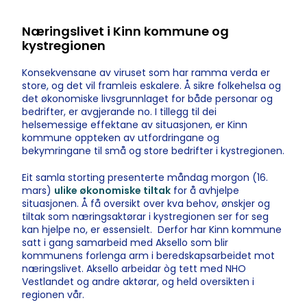
Næringslivet i Kinn kommune og
kystregionen
Konsekvensane av viruset som har ramma verda er
store, og det vil framleis eskalere. Å sikre folkehelsa og
det økonomiske livsgrunnlaget for både personar og
bedrifter, er avgjerande no. I tillegg til dei
helsemessige effektane av situasjonen, er Kinn
kommune oppteken av utfordringane og
bekymringane til små og store bedrifter i kystregionen.
Eit samla storting presenterte måndag morgon (16.
mars)
ulike økonomiske tiltak
for å avhjelpe
situasjonen. Å få oversikt over kva behov, ønskjer og
tiltak som næringsaktørar i kystregionen ser for seg
kan hjelpe no, er essensielt. Derfor har Kinn kommune
satt i gang samarbeid med Aksello som blir
kommunens forlenga arm i beredskapsarbeidet mot
næringslivet. Aksello arbeidar òg tett med NHO
Vestlandet og andre aktørar, og held oversikten i
regionen vår.