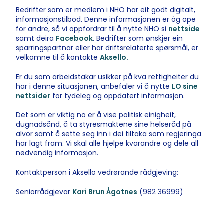
Bedrifter som er medlem i NHO har eit godt digitalt,
informasjonstilbod. Denne informasjonen er òg ope
for andre, så vi oppfordrar til å nytte NHO si
nettside
samt deira
Facebook
. Bedrifter som ønskjer ein
sparringspartnar eller har driftsrelaterte spørsmål, er
velkomne til å kontakte
Aksello.
Er du som arbeidstakar usikker på kva rettigheiter du
har i denne situasjonen, anbefaler vi å nytte
LO sine
nettsider
for tydeleg og oppdatert informasjon.
Det som er viktig no er å vise politisk einigheit,
dugnadsånd, å ta styresmaktene sine helseråd på
alvor samt å sette seg inn i dei tiltaka som regjeringa
har lagt fram. Vi skal alle hjelpe kvarandre og dele all
nødvendig informasjon.
Kontaktperson i Aksello vedrørande rådgjeving:
Seniorrådgjevar
Kari Brun Ågotnes
(982 36999)