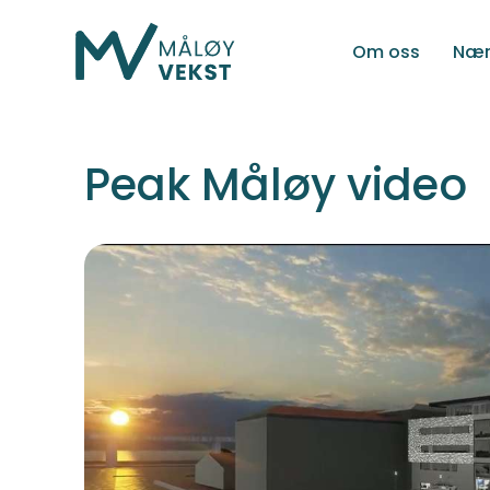
Om oss
Nær
Peak Måløy video