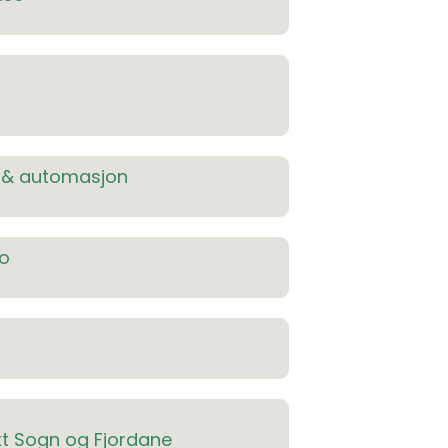
o & automasjon
ro
kt Sogn og Fjordane