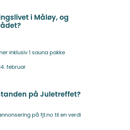
ngslivet i Måløy, og
rådet?
ner inklusiv 1 sauna pakke
 14. februar
standen på Juletreffet?
nnonsering på fjt.no til en verdi