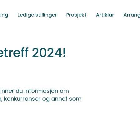
ing
Ledige stillinger
Prosjekt
Artiklar
Arran
treff 2024!
r finner du informasjon om
e, konkurranser og annet som