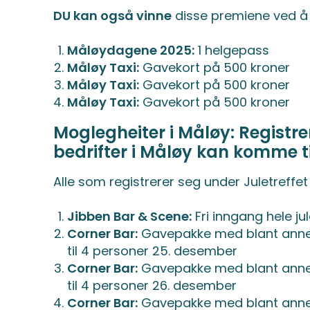
DU kan også vinne
disse premiene ved 
Måløydagene 2025:
1 helgepass
Måløy Taxi:
Gavekort på 500 kroner
Måløy Taxi:
Gavekort på 500 kroner
Måløy Taxi:
Gavekort på 500 kroner
Moglegheiter i Måløy: Registrer
bedrifter i Måløy kan komme t
Alle som registrerer seg under Juletreffet
Jibben Bar & Scene:
Fri inngang hele ju
Corner Bar:
Gavepakke med blant annet 
til 4 personer 25. desember
Corner Bar:
Gavepakke med blant annet 
til 4 personer 26. desember
Corner Bar:
Gavepakke med blant annet 