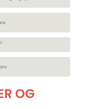
ure
b
ors
ER OG