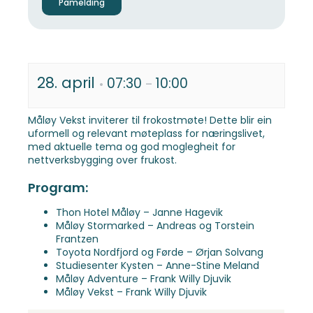
Påmelding
28. april
07:30
10:00
•
–
Måløy Vekst inviterer til frokostmøte! Dette blir ein
uformell og relevant møteplass for næringslivet,
med aktuelle tema og god moglegheit for
nettverksbygging over frukost.
Program:
Thon Hotel Måløy – Janne Hagevik
Måløy Stormarked – Andreas og Torstein
Frantzen
Toyota Nordfjord og Førde – Ørjan Solvang
Studiesenter Kysten – Anne-Stine Meland
Måløy Adventure – Frank Willy Djuvik
Måløy Vekst – Frank Willy Djuvik