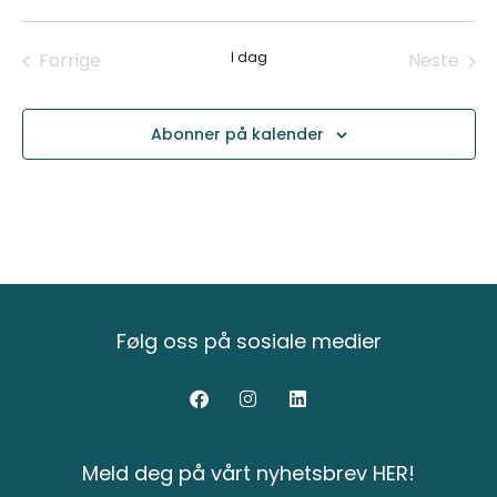
Velg
dato.
Arrangementer
Arr
Forrige
I dag
Neste
Abonner på kalender
Følg oss på sosiale medier
Meld deg på vårt nyhetsbrev HER!