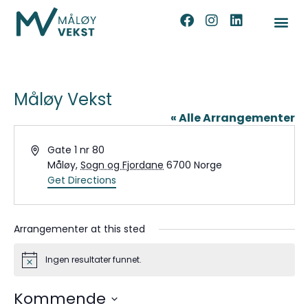
Måløy Vekst
« Alle Arrangementer
Address
Gate 1 nr 80
Måløy
,
Sogn og Fjordane
6700
Norge
Get Directions
Arrangementer at this sted
Ingen resultater funnet.
Notice
Kommende