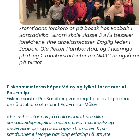
Fremtidens forskere er på besøk hos Ecobait i
Barstadvika. Skram skole klasse 3 A/B besøker
foreldrene sine arbeidsplasser. Daglig leder i
Ecobait, Ole Petter Humborstad, og 1 nærings
ph.d. og 2 masterstudenter fra NMBU er også 
på bildet.
Fiskeriministeren håper Måløy og fylket får et marint
FoU-miljø
Fiskeriminister Per Sandberg var meget positiv til planene
om å etablere et marint FoU-miljø i Måløy:
«Jeg setter stor pris på å bli orientert om slike
samarbeidsprosjekter mellom privat næringsliv
og
undervisnings- og forskningsinstitusjoner. Kyst-
samfunnene i Norge har lang erfaring i å
utnytte