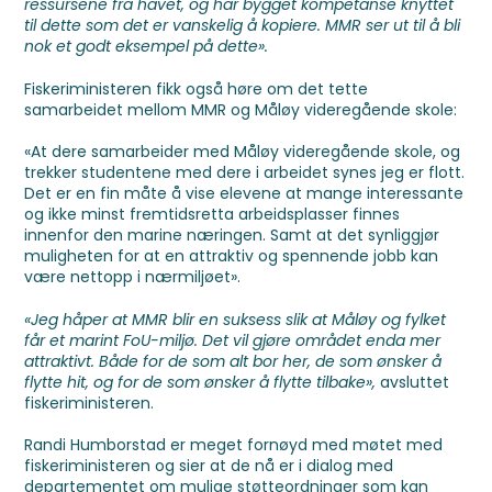
ressursene fra havet, og har bygget kompetanse knyttet
til dette som det er vanskelig
å kopiere. MMR ser ut til å bli
nok et godt eksempel på dette».
Fiskeriministeren fikk også høre om det tette
samarbeidet mellom MMR og Måløy videregående skole:
«At dere samarbeider med Måløy videregående skole, og
trekker studentene med dere i arbeidet synes jeg er flott.
Det er en fin måte å vise elevene at mange interessante
og ikke minst fremtidsretta arbeidsplasser finnes
innenfor den marine næringen. Samt at det synliggjør
muligheten for at en attraktiv og spennende jobb kan
være nettopp i nærmiljøet».
«Jeg håper at MMR blir en suksess slik at Måløy og fylket
får et marint FoU-miljø. Det vil
gjøre området enda mer
attraktivt. Både for de som alt bor her, de som ønsker å
flytte hit, og
for de som ønsker å flytte tilbake»,
avsluttet
fiskeriministeren.
Randi Humborstad er meget fornøyd med møtet med
fiskeriministeren og sier at de nå er i dialog med
departementet om mulige støtteordninger som kan