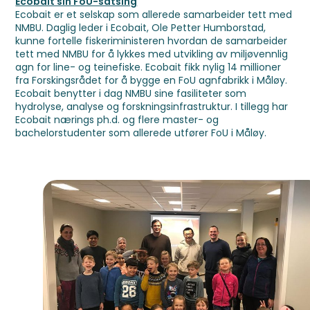
Ecobait sin FoU-satsing
Ecobait er et selskap som allerede samarbeider tett med
NMBU. Daglig leder i Ecobait, Ole Petter Humborstad,
kunne fortelle fiskeriministeren hvordan de samarbeider
tett med NMBU for å lykkes med utvikling av miljøvennlig
agn for line- og teinefiske. Ecobait fikk nylig 14 millioner
fra Forskingsrådet for å bygge en FoU agnfabrikk i Måløy.
Ecobait benytter i dag NMBU sine fasiliteter som
hydrolyse, analyse og forskningsinfrastruktur. I tillegg har
Ecobait nærings ph.d. og flere master- og
bachelorstudenter som allerede utfører FoU i Måløy.