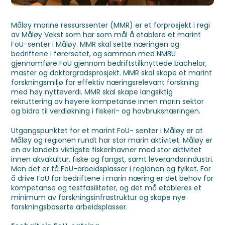
Måløy marine ressurssenter (MMR) er et forprosjekt i regi
av Måløy Vekst som har som mål å etablere et marint
FoU-senter i Måløy. MMR skal sette næringen og
bedriftene i førersetet, og sammen med NMBU
gjennomføre FoU gjennom bedriftstilknyttede bachelor,
master og doktorgradsprosjekt. MMR skal skape et marint
forskningsmiljø for effektiv næringsrelevant forskning
med høy nytteverdi. MMR skal skape langsiktig
rekruttering av høyere kompetanse innen marin sektor
og bidra til verdiøkning i fiskeri- og havbruksnæringen.
Utgangspunktet for et marint FoU- senter i Måløy er at
Måløy og regionen rundt har stor marin aktivitet. Måløy er
en av landets viktigste fiskerihavner med stor aktivitet
innen akvakultur, fiske og fangst, samt leverandørindustri.
Men det er få FoU-arbeidsplasser i regionen og fylket. For
å drive FoU for bedriftene i marin næring er det behov for
kompetanse og testfasiliteter, og det må etableres et
minimum av forskningsinfrastruktur og skape nye
forskningsbaserte arbeidsplasser.